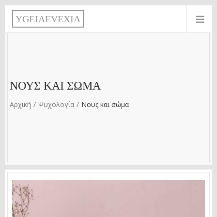
Παράκαμψη προς το κυρίως περιεχόμενο
Y
G
E
I
A
E
V
E
X
I
A
ΝΟΥΣ ΚΑΙ ΣΏΜΑ
Αρχική
Ψυχολογία
Νους και σώμα