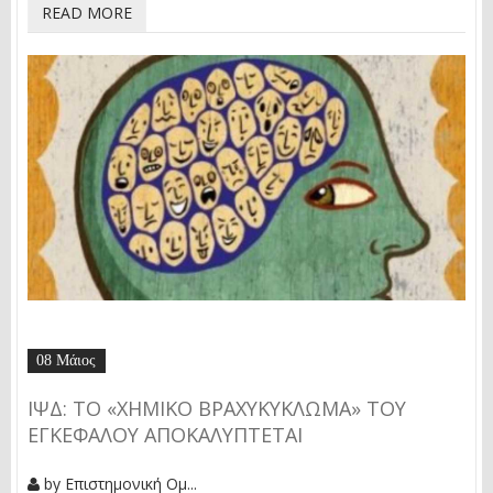
READ MORE
08 Μάιος
ΙΨΔ: ΤΟ «ΧΗΜΙΚΌ ΒΡΑΧΥΚΎΚΛΩΜΑ» ΤΟΥ
ΕΓΚΕΦΆΛΟΥ ΑΠΟΚΑΛΎΠΤΕΤΑΙ
by
Επιστημονική Ομ...