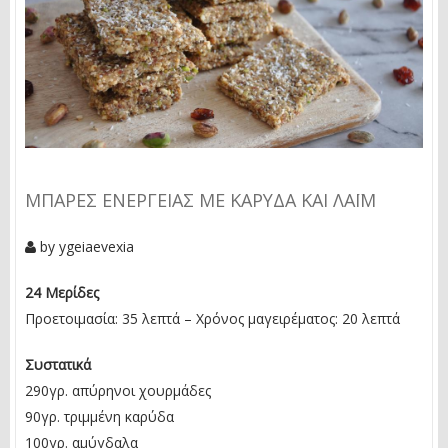
ΜΠΆΡΕΣ ΕΝΈΡΓΕΙΑΣ ΜΕ ΚΑΡΎΔΑ ΚΑΙ ΛΆΙΜ
by
ygeiaevexia
24 Μερίδες
Προετοιμασία: 35 λεπτά – Χρόνος μαγειρέματος: 20 λεπτά
Συστατικά
290γρ. απύρηνοι χουρμάδες
90γρ. τριμμένη καρύδα
100γρ. αμύγδαλα