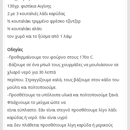
130γρ. φιστίκια Αιγίνης
2 με 3 κουταλιές λάδι καρύδας
½ κουταλάκι τριμμένο φρέσκο τζίντζερ
½ κουταλάκι αλάτι
τον χυμό και το ξύσμα από 1 λάιμ
Οδηγίες
-Προθερμαίνουμε τον φούρνο στους 170ο C.
-Βάζουμε σε ένα μπωλ τους χουρμάδες να μουλιάσουν σε
χλιαρό νερό για 30 λεπτά
περίπου. Στραγγίζουμε καλά, τους βάζουμε στον κάδο του
μούλτι και πολτοποιούμε.
-Προσθέτουμε τα υπόλοιπα υλικά και πολτοποιούμε ξανά.
Φτιάχνουμε το μείγμα ώστε να
είναι εύπλαστο. Εάν είναι στεγνό προσθέτουμε λίγο λάδι
καρύδας ή νερό. Εάν είναι υγρό
και δεν πλάθεται προσθέτουμε λίγη καρύδα ή μερικούς