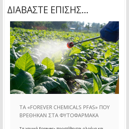
ΔΙΑΒΆΣΤΕ ΕΠΊΣΗΣ...
ΤΑ «FOREVER CHEMICALS PFAS» ΠΟΥ
ΒΡΈΘΗΚΑΝ ΣΤΑ ΦΥΤΟΦΆΡΜΑΚΑ
Τα χημικά Forever» προστίθενται ολοένα και