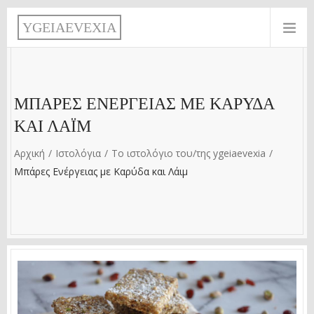
Παράκαμψη προς το κυρίως περιεχόμενο
Y
G
E
I
A
E
V
E
X
I
A
ΜΠΆΡΕΣ ΕΝΈΡΓΕΙΑΣ ΜΕ ΚΑΡΎΔΑ
ΚΑΙ ΛΆΙΜ
Αρχική
Ιστολόγια
Το ιστολόγιο του/της ygeiaevexia
Μπάρες Ενέργειας με Καρύδα και Λάιμ