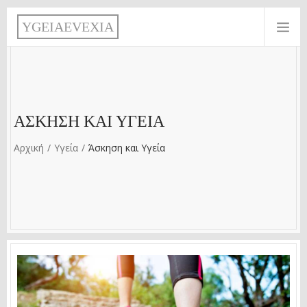
Παράκαμψη προς το κυρίως περιεχόμενο
Y
G
E
I
A
E
V
E
X
I
A
ΆΣΚΗΣΗ ΚΑΙ ΥΓΕΊΑ
Αρχική
Υγεία
Άσκηση και Υγεία