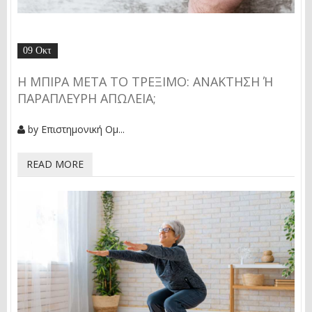
09 Οκτ
Η ΜΠΊΡΑ ΜΕΤΆ ΤΟ ΤΡΈΞΙΜΟ: ΑΝΆΚΤΗΣΗ Ή Π
ΑΡΆΠΛΕΥΡΗ ΑΠΏΛΕΙΑ;
by
Επιστημονική Ομ...
READ MORE