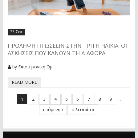
25 Σεπ
ΠΡΌΛΗΨΗ ΠΤΏΣΕΩΝ ΣΤΗΝ ΤΡΊΤΗ ΗΛΙΚΊΑ: ΟΙ
ΑΣΚΉΣΕΙΣ ΠΟΥ ΚΆΝΟΥΝ ΤΗ ΔΙΑΦΟΡΆ
by
Επιστημονική Ομ...
READ MORE
1
2
3
4
5
6
7
8
9
…
ΣΕΛΊΔΕΣ
επόμενη ›
τελευταία »