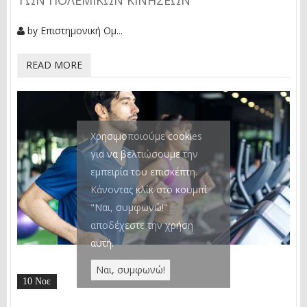
ΤΩΝ ΠΟΛΕΜΙΚΏΝ ΚΙΝΉΣΕΩΝ
by
Επιστημονική Ομ...
READ MORE
Χρησιμοποιούμε cookies
για να βελτιώσουμε την
εμπειρία του επισκέπτη.
Κάνοντας κλίκ στο κουμπί
"Ναι, συμφωνώ!"
αποδέχεστε την χρήση
αυτή.
10 Νοε