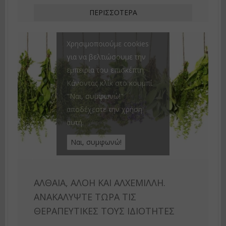
ΠΕΡΙΣΣΌΤΕΡΑ
Χρησιμοποιούμε cookies
για να βελτιώσουμε την
εμπειρία του επισκέπτη.
Κάνοντας κλίκ στο κουμπί
"Ναι, συμφωνώ!"
αποδέχεστε την χρήση
αυτή.
ΑΛΘΑΊΑ, ΑΛΌΗ ΚΑΙ ΑΛΧΕΜΊΛΛΗ.
ΑΝΑΚΑΛΎΨΤΕ ΤΏΡΑ ΤΙΣ
ΘΕΡΑΠΕΥΤΙΚΈΣ ΤΟΥΣ ΙΔΙΌΤΗΤΕΣ