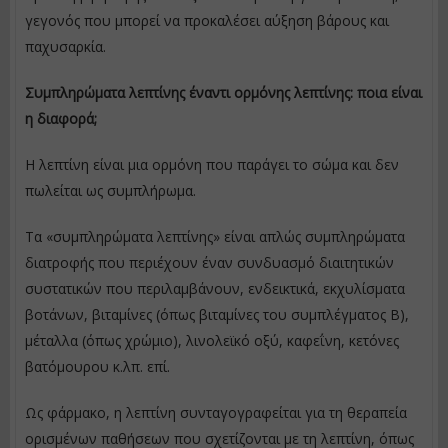
γεγονός που μπορεί να προκαλέσει αύξηση βάρους και
παχυσαρκία.
Συμπληρώματα λεπτίνης έναντι ορμόνης λεπτίνης: ποια είναι
η διαφορά;
Η λεπτίνη είναι μια ορμόνη που παράγει το σώμα και δεν
πωλείται ως συμπλήρωμα.
Τα «συμπληρώματα λεπτίνης» είναι απλώς συμπληρώματα
διατροφής που περιέχουν έναν συνδυασμό διαιτητικών
συστατικών που περιλαμβάνουν, ενδεικτικά, εκχυλίσματα
βοτάνων, βιταμίνες (όπως βιταμίνες του συμπλέγματος Β),
μέταλλα (όπως χρώμιο), λινολεϊκό οξύ, καφεΐνη, κετόνες
βατόμουρου κ.λπ. επί.
Ως φάρμακο, η λεπτίνη συνταγογραφείται για τη θεραπεία
ορισμένων παθήσεων που σχετίζονται με τη λεπτίνη, όπως