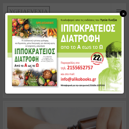
Παράκαμψη προς το κυρίως περιεχόμενο
Y
G
E
I
A
E
V
E
X
I
A
×
ΕΊΝΑΙ ΤΟ ΣΥΜΠΛΉΡΩΜΑ ΛΕΠΤΊΝΗΣ
ΑΠΟΤΕΛΕΣΜΑΤΙΚΌ ΓΙΑ ΤΗΝ
ΑΠΏΛΕΙΑ ΒΆΡΟΥΣ;
Αρχική
Ιστολόγια
Το ιστολόγιο του/της Επιστημονική
Ομάδα Υγεία Ευεξία
Είναι το συμπλήρωμα λεπτίνης
αποτελεσματικό για την απώλεια βάρους;