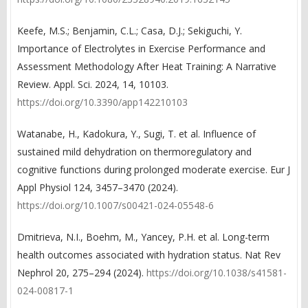
Keefe, M.S.; Benjamin, C.L.; Casa, D.J.; Sekiguchi, Y.
Importance of Electrolytes in Exercise Performance and
Assessment Methodology After Heat Training: A Narrative
Review. Appl. Sci. 2024, 14, 10103.
https://doi.org/10.3390/app142210103
Watanabe, H., Kadokura, Y., Sugi, T. et al. Influence of
sustained mild dehydration on thermoregulatory and
cognitive functions during prolonged moderate exercise. Eur J
Appl Physiol 124, 3457–3470 (2024).
https://doi.org/10.1007/s00421-024-05548-6
Dmitrieva, N.I., Boehm, M., Yancey, P.H. et al. Long-term
health outcomes associated with hydration status. Nat Rev
Nephrol 20, 275–294 (2024).
https://doi.org/10.1038/s41581-
024-00817-1