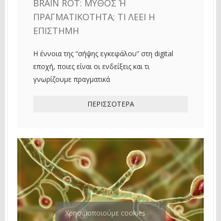
BRAIN ROT: ΜΎΘΟΣ Ή Π
ΡΑΓΜΑΤΙΚΌΤΗΤΑ; ΤΙ ΛΈΕΙ Η Ε
ΠΙΣΤΉΜΗ
Η έννοια της “σήψης εγκεφάλου” στη digital
εποχή, ποιες είναι οι ενδείξεις και τι
γνωρίζουμε πραγματικά
ΠΕΡΙΣΣΌΤΕΡΑ
Χρησιμοποιούμε cookies