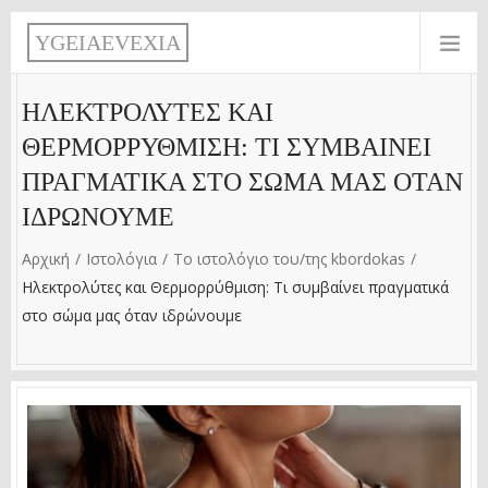
Παράκαμψη προς το κυρίως περιεχόμενο
Y
G
E
I
A
E
V
E
X
I
A
ΗΛΕΚΤΡΟΛΎΤΕΣ ΚΑΙ
ΘΕΡΜΟΡΡΎΘΜΙΣΗ: ΤΙ ΣΥΜΒΑΊΝΕΙ
ΠΡΑΓΜΑΤΙΚΆ ΣΤΟ ΣΏΜΑ ΜΑΣ ΌΤΑΝ
ΙΔΡΏΝΟΥΜΕ
Αρχική
Ιστολόγια
Το ιστολόγιο του/της kbordokas
Ηλεκτρολύτες και Θερμορρύθμιση: Τι συμβαίνει πραγματικά
στο σώμα μας όταν ιδρώνουμε