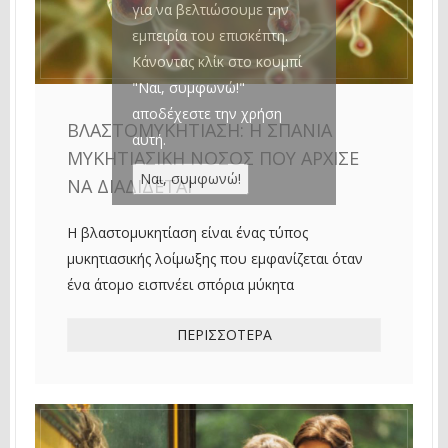
για να βελτιώσουμε την
εμπειρία του επισκέπτη.
Κάνοντας κλίκ στο κουμπί
"Ναι, συμφωνώ!"
αποδέχεστε την χρήση
ΒΛΑΣΤΟΜΥΚΗΤΊΑΣΗ: Η ΣΠΆΝΙΑ
αυτή.
ΜΥΚΗΤΙΑΣΙΚΉ ΝΌΣΟΣ ΠΟΥ ΆΡΧΙΣΕ
ΝΑ ΔΙΑΔΊΔΕΤΑΙ
Η βλαστομυκητίαση είναι ένας τύπος
μυκητιασικής λοίμωξης που εμφανίζεται όταν
ένα άτομο εισπνέει σπόρια μύκητα
ΠΕΡΙΣΣΌΤΕΡΑ