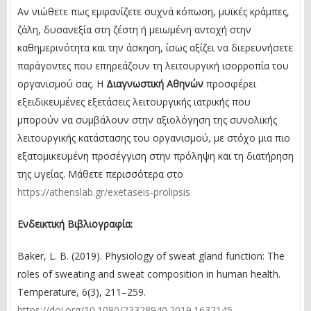
Αν νιώθετε πως εμφανίζετε συχνά κόπωση, μυϊκές κράμπες,
ζάλη, δυσανεξία στη ζέστη ή μειωμένη αντοχή στην
καθημερινότητα και την άσκηση, ίσως αξίζει να διερευνήσετε
παράγοντες που επηρεάζουν τη λειτουργική ισορροπία του
οργανισμού σας. Η
Διαγνωστική
Αθηνών
προσφέρει
εξειδικευμένες εξετάσεις λειτουργικής ιατρικής που
μπορούν να συμβάλουν στην αξιολόγηση της συνολικής
λειτουργικής κατάστασης του οργανισμού, με στόχο μια πιο
εξατομικευμένη προσέγγιση στην πρόληψη και τη διατήρηση
της υγείας. Μάθετε περισσότερα στο
https://athenslab.gr/exetaseis-prolipsis
Ενδεικτική Βιβλιογραφία:
Baker, L. B. (2019). Physiology of sweat gland function: The
roles of sweating and sweat composition in human health.
Temperature, 6(3), 211–259.
https://doi.org/10.1080/23328940.2019.1632145