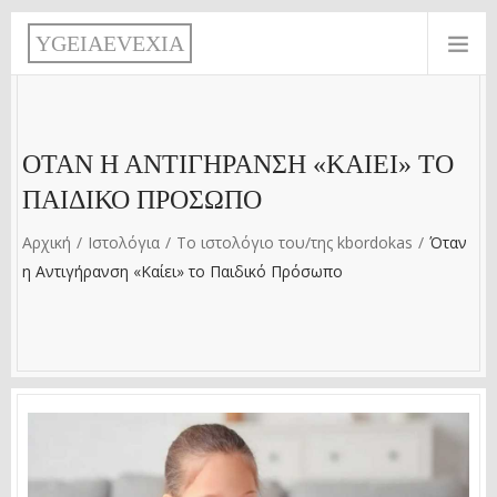
Παράκαμψη προς το κυρίως περιεχόμενο
Y
G
E
I
A
E
V
E
X
I
A
ΌΤΑΝ Η ΑΝΤΙΓΉΡΑΝΣΗ «ΚΑΊΕΙ» ΤΟ
ΠΑΙΔΙΚΌ ΠΡΌΣΩΠΟ
Αρχική
Ιστολόγια
Το ιστολόγιο του/της kbordokas
Όταν
η Αντιγήρανση «Καίει» το Παιδικό Πρόσωπο