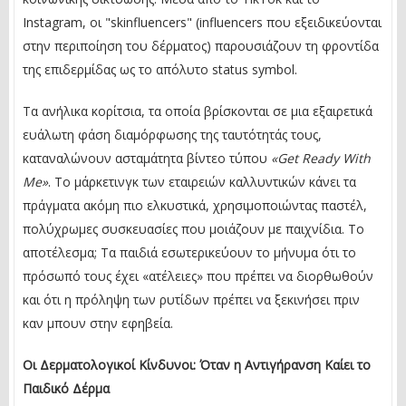
Instagram, οι "skinfluencers" (influencers που εξειδικεύονται
στην περιποίηση του δέρματος) παρουσιάζουν τη φροντίδα
της επιδερμίδας ως το απόλυτο status symbol.
Τα ανήλικα κορίτσια, τα οποία βρίσκονται σε μια εξαιρετικά
ευάλωτη φάση διαμόρφωσης της ταυτότητάς τους,
καταναλώνουν ασταμάτητα βίντεο τύπου
«Get Ready With
Me»
. Το μάρκετινγκ των εταιρειών καλλυντικών κάνει τα
πράγματα ακόμη πιο ελκυστικά, χρησιμοποιώντας παστέλ,
πολύχρωμες συσκευασίες που μοιάζουν με παιχνίδια. Το
αποτέλεσμα; Τα παιδιά εσωτερικεύουν το μήνυμα ότι το
πρόσωπό τους έχει «ατέλειες» που πρέπει να διορθωθούν
και ότι η πρόληψη των ρυτίδων πρέπει να ξεκινήσει πριν
καν μπουν στην εφηβεία.
Οι Δερματολογικοί Κίνδυνοι: Όταν η Αντιγήρανση Καίει το
Παιδικό Δέρμα