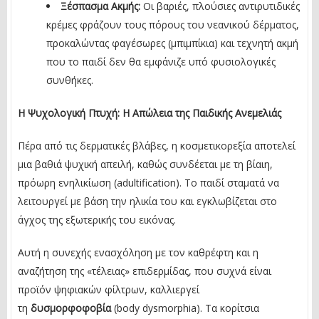
Ξέσπασμα Ακμής:
Οι βαριές, πλούσιες αντιρυτιδικές
κρέμες φράζουν τους πόρους του νεανικού δέρματος,
προκαλώντας φαγέσωρες (μπιμπίκια) και τεχνητή ακμή
που το παιδί δεν θα εμφάνιζε υπό φυσιολογικές
συνθήκες.
Η Ψυχολογική Πτυχή: Η Απώλεια της Παιδικής Ανεμελιάς
Πέρα από τις δερματικές βλάβες, η κοσμετικορεξία αποτελεί
μια βαθιά ψυχική απειλή, καθώς συνδέεται με τη βίαιη,
πρόωρη ενηλικίωση (adultification). Το παιδί σταματά να
λειτουργεί με βάση την ηλικία του και εγκλωβίζεται στο
άγχος της εξωτερικής του εικόνας.
Αυτή η συνεχής ενασχόληση με τον καθρέφτη και η
αναζήτηση της «τέλειας» επιδερμίδας, που συχνά είναι
προϊόν ψηφιακών φίλτρων, καλλιεργεί
τη
δυσμορφοφοβία
(body dysmorphia). Τα κορίτσια