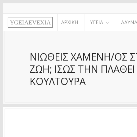
Παράκαμψη προς το κυρίως περιεχόμενο
Y
G
E
I
A
E
V
E
X
I
A
ΑΡΧΙΚΉ
ΥΓΕΊΑ
ΑΔΥΝΆ
ΝΙΏΘΕΙΣ ΧΑΜΈΝΗ/ΟΣ Σ
ΖΩΉ; ΊΣΩΣ ΤΗΝ ΠΛΆΘΕΙ
ΚΟΥΛΤΟΎΡΑ