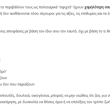
 το περιβάλλον τους ως πολιτισμικά “σφιχτό” έχουν
χαμηλότερη σα
ή δεν αισθάνονται τόσο σίγουροι για τις αξίες, τις επιθυμίες και τα ό
ρνεις αποφάσεις με βάση τον ίδιο σου τον εαυτό, όχι με βάση το τι θ
:
όμο”
ίζουν
ου δεν σου ταιριάζουν
ε σπουδές, δουλειά, οικογένεια, μπορείς να μην νιώθεις ότι ζεις
για 
οεκτίμηση, με δυσκολία να θέσεις όρια ή να επιλέξεις τον τρόπο ζω