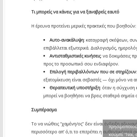
Τι μπορείς να κάνεις για να ξαναβρείς εαυτό
Η έρευνα προτείνει μερικές πρακτικές που βοηθούν:
Αυτο-ανακάλυψη
: καταγραφή σκέψεων, συν
επιβάλλεται εξωτερικά. Διαλογισμός, ημερολό
Αντισταθμιστικές κινήσεις
: να δοκιμάσεις π
προς το προσωπικό σου ενδιαφέρον.
Επιλογή περιβαλλόντων που σε στηρίζουν
εξατομίκευση είναι σεβαστές — όχι μόνο να 
Θεραπευτική υποστήριξη
: όταν η σύγχυση 
μπορεί να βοηθήσει να βρεις σταθερά σημεία 
Συμπέρασμα
Το να νιώθεις “χαμένη/ος” δεν είναι ένδειξη αδυναμ
Χρησιμοποιούμ
περισσότερο απ’ ό,τι το επιτρέπει η αυθεντικότητά σ
κουμπί "Ναι,