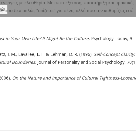
 ενεργείς με ελευθερία. Με αυτο-εξέταση, υποστήριξη και πρακτικές
ωή που δεν απλώς “ορίζεται” για σένα, αλλά που την καθορίζεις εσύ.
ost in Your Own Life? It Might Be the Culture
, Psychology Today, 9
Katz, I. M., Lavallee, L. F. & Lehman, D. R. (1996).
Self-Concept Clarity:
ltural Boundaries
. Journal of Personality and Social Psychology, 70(1
 (2006).
On the Nature and Importance of Cultural Tightness-Loosen