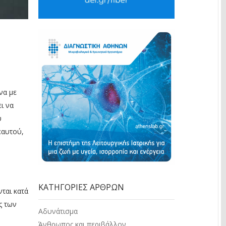
να με
ι να
ύ
εαυτού,
ΚΑΤΗΓΟΡΊΕΣ ΆΡΘΡΩΝ
ται κατά
ς των
Αδυνάτισμα
Άνθρωπος και περιβάλλον