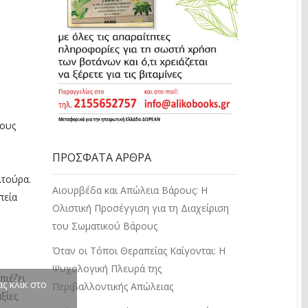
κους
ΠΡΌΣΦΑΤΑ ΆΡΘΡΑ
λτούρα.
Αιουρβέδα και Απώλεια Βάρους: Η
πεία
Ολιστική Προσέγγιση για τη Διαχείριση
του Σωματικού Βάρους
Όταν οι Τόποι Θεραπείας Καίγονται: Η
Ψυχολογική Πλευρά της
πιέζει
ς κλίκ στο
Περιβαλλοντικής Απώλειας
ξίες