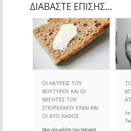
ΔΙΑΒΆΣΤΕ ΕΠΊΣΗΣ...
ΟΙ ΛΆΤΡΕΙΣ ΤΟΥ
ΤΟ
ΒΟΥΤΎΡΟΥ ΚΑΙ ΟΙ
Α
ΜΙΣΗΤΈΣ ΤΟΥ
Α
ΣΠΟΡΕΛΑΊΟΥ ΕΊΝΑΙ ΚΑΙ
Το
ΟΙ ΔΎΟ ΛΆΘΟΣ
Τω
Μια νέα μελέτη του Harvard