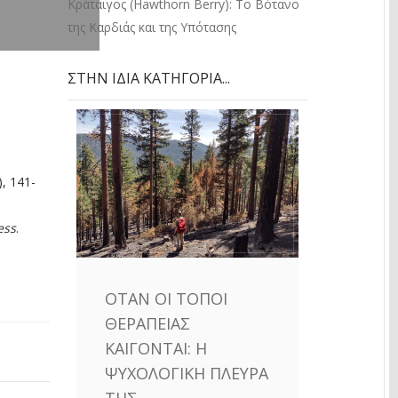
Κράταιγος (Hawthorn Berry): Το Βότανο
της Καρδιάς και της Υπότασης
ΣΤΗΝ ΊΔΙΑ ΚΑΤΗΓΟΡΊΑ...
), 141-
ess
.
ΌΤΑΝ ΟΙ ΤΌΠΟΙ
ΘΕΡΑΠΕΊΑΣ
ΚΑΊΓΟΝΤΑΙ: Η
ΨΥΧΟΛΟΓΙΚΉ ΠΛΕΥΡΆ
ΤΗΣ