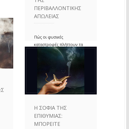
ΠΕΡΙΒΑΛΛΟΝΤΙΚΉΣ
ΑΠΏΛΕΙΑΣ
Πώς οι φυσικές
καταστροφές πλήττουν τα
καταφύγια ψυχικής ευεξίας
και πώς να διαχειριστούμε
το «οικολογικό πένθος».
ΠΕΡΙΣΣΌΤΕΡΑ
ΏΣ
Η ΣΟΦΊΑ ΤΗΣ
ΕΠΙΘΥΜΊΑΣ:
ΜΠΟΡΕΊΤΕ