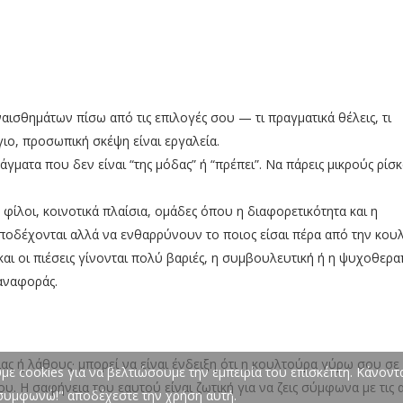
αισθημάτων πίσω από τις επιλογές σου — τι πραγματικά θέλεις, τι
γιο, προσωπική σκέψη είναι εργαλεία.
ράγματα που δεν είναι “της μόδας” ή “πρέπει”. Να πάρεις μικρούς ρίσ
: φίλοι, κοινοτικά πλαίσια, ομάδες όπου η διαφορετικότητα και η
αποδέχονται αλλά να ενθαρρύνουν το ποιος είσαι πέρα από την κου
και οι πιέσεις γίνονται πολύ βαριές, η συμβουλευτική ή η ψυχοθερα
αναφοράς.
ίας ή λάθους· μπορεί να είναι ένδειξη ότι η κουλτούρα γύρω σου σε 
ε cookies για να βελτιώσουμε την εμπειρία του επισκέπτη. Κάνοντα
ου. Η σαφήνεια του εαυτού είναι ζωτική για να ζεις σύμφωνα με τις α
 συμφωνώ!" αποδέχεστε την χρήση αυτή.