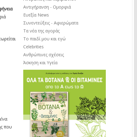
Αντιγήρανση - Ομορφιά
φήνεια
Ευεξία News
ριά
Συνεντεύξεις - Αφιερώματα
Τα νέα της αγοράς
Το παιδί μου και εγώ
εωρείται
Celebrities
Ανθρώπινες σχέσεις
Άσκηση και Υγεία
σένα
.
ής που