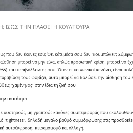
Ή; ΊΣΩΣ ΤΗΝ ΠΛΆΘΕΙ Η ΚΟΥΛΤΟΎΡΑ
ους που δεν έκανες εσύ; Ότι κάτι μέσα σου δεν “κουμπώνει”; Σύμφω
η αίσθηση μπορεί να μην είναι απλώς προσωπική κρίση, μπορεί να έχε
ness
) του περιβάλλοντός σου. Όταν οι κοινωνικοί κανόνες είναι πολ
η παραβίασή τους φοβίζει, αυτό μπορεί να θολώσει την αίσθηση του 
νιώθεις “χαμένη/ος” στην ίδια τη ζωή σου.
 την ταυτότητα
με αυστηρούς, μη γραπτούς κανόνες συμπεριφοράς που ακολουθούν
λό “tightness”, δηλαδή μεγάλο βαθμό συμμόρφωσης στις προσδοκίε
ή αυτοέκφραση, πειραματισμό και αλλαγή.