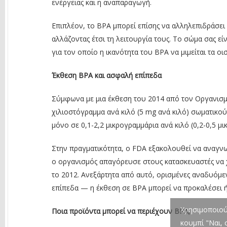
ενέργειας και η αναπαραγωγή.
Επιπλέον, το BPA μπορεί επίσης να αλληλεπιδράσει
αλλάζοντας έτσι τη λειτουργία τους. Το σώμα σας εί
για τον οποίο η ικανότητα του BPA να μιμείται τα οι
Έκθεση BPA και ασφαλή επίπεδα
Σύμφωνα με μια έκθεση του 2014 από τον Οργανισμ
χιλιοστόγραμμα ανά κιλό (5 mg ανά κιλό) σωματικού
μόνο σε 0,1-2,2 μικρογραμμάρια ανά κιλό (0,2-0,5 μ
Στην πραγματικότητα, ο FDA εξακολουθεί να αναγνω
ο οργανισμός απαγόρευσε στους κατασκευαστές να 
το 2012. Ανεξάρτητα από αυτό, ορισμένες αναδυόμ
επίπεδα — η έκθεση σε BPA μπορεί να προκαλέσει 
Χρησιμοποιούμ
Ποια προϊόντα μπορεί να περιέχουν BPA;
κουμπί "Ναι,