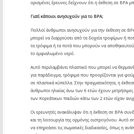
ορισμένες έρευνες δείχνουν ότι η έκθεση σε BPA μπ
Γιατί κάποιοι ανησυχούν για το BPA;
Πολλοί άνθρωποι ανησυχούν για την έκθεση σε BPA.
μπορεί να διαρρεύσει από τα δοχεία τροφίμων ή ποτ
τα τρόφιμα ή τα ποτά που μπορούν να αποθηκευτούν
το εμφιαλωμένο νερό.
Αυτό περιλαμβάνει πλαστικό που μπορεί να θερμανθ
για παράδειγμα, τρόφιμα που προορίζονται για φού
σε πλαστικά κύπελλα. Στην πραγματικότητα, η έκθεσ
άνθρωποι ηλικίας άνω των 6 ετών έχουν μετρήσιμες
των Κορεάτικων παιδιών κάτω των 2 ετών είχαν ανι
Οι ερευνητές ανακάλυψαν ότι η έκθεση σε BPA συνδέε
και τη λειτουργία της ορμόνης οιστρογόνου. Αυτό σ
να επηρεάσει τις σωματικές διαδικασίες, όπως η αν