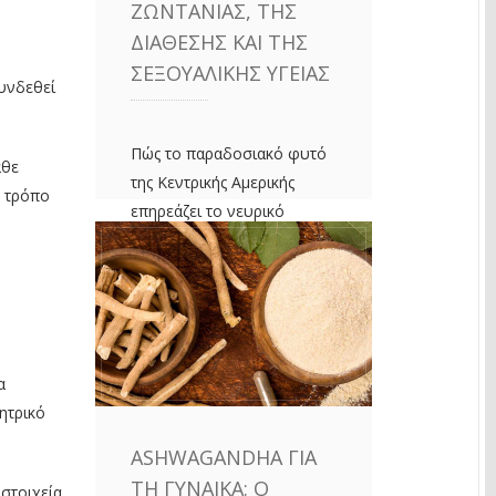
ΖΩΝΤΆΝΙΑΣ, ΤΗΣ
ΔΙΆΘΕΣΗΣ ΚΑΙ ΤΗΣ
ΣΕΞΟΥΑΛΙΚΉΣ ΥΓΕΊΑΣ
υνδεθεί
Πώς το παραδοσιακό φυτό
άθε
της Κεντρικής Αμερικής
ν τρόπο
επηρεάζει το νευρικό
σύστημα, μειώνει το άγχος
και ενισχύει τη λίμπιντο
ΠΕΡΙΣΣΌΤΕΡΑ
α
ητρικό
ASHWAGANDHA ΓΙΑ
ΤΗ ΓΥΝΑΊΚΑ: Ο
στοιχεία