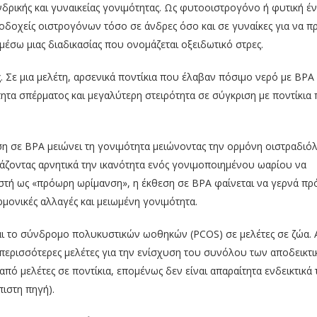
νδρικής και γυναικείας γονιμότητας. Ως φυτοοιστρογόνο ή φυτική έ
ποδοχείς οιστρογόνων τόσο σε άνδρες όσο και σε γυναίκες για να 
έσω μιας διαδικασίας που ονομάζεται οξειδωτικό στρες.
 Σε μια μελέτη, αρσενικά ποντίκια που έλαβαν πόσιμο νερό με BPA 
ητα σπέρματος και μεγαλύτερη στειρότητα σε σύγκριση με ποντίκια
εση σε BPA μειώνει τη γονιμότητα μειώνοντας την ορμόνη οιστραδιόλ
άζοντας αρνητικά την ικανότητα ενός γονιμοποιημένου ωαρίου να
νωστή ως «πρόωρη ωρίμανση», η έκθεση σε BPA φαίνεται να γερνά π
ονικές αλλαγές και μειωμένη γονιμότητα.
αι το σύνδρομο πολυκυστικών ωοθηκών (PCOS) σε μελέτες σε ζώα. 
αι περισσότερες μελέτες για την ενίσχυση του συνόλου των αποδεικτ
από μελέτες σε ποντίκια, επομένως δεν είναι απαραίτητα ενδεικτικά
ιστη πηγή).