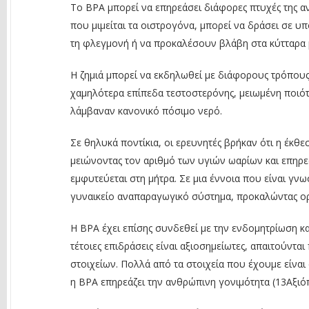
Το BPA μπορεί να επηρεάσει διάφορες πτυχές της α
που μιμείται τα οιστρογόνα, μπορεί να δράσει σε υ
τη φλεγμονή ή να προκαλέσουν βλάβη στα κύτταρα μ
Η ζημιά μπορεί να εκδηλωθεί με διάφορους τρόπους.
χαμηλότερα επίπεδα τεστοστερόνης, μειωμένη ποιότ
λάμβαναν κανονικό πόσιμο νερό.
Σε θηλυκά ποντίκια, οι ερευνητές βρήκαν ότι η έκθ
μειώνοντας τον αριθμό των υγιών ωαρίων και επηρε
εμφυτεύεται στη μήτρα. Σε μια έννοια που είναι γ
γυναικείο αναπαραγωγικό σύστημα, προκαλώντας ορμ
Η BPA έχει επίσης συνδεθεί με την ενδομητρίωση κ
τέτοιες επιδράσεις είναι αξιοσημείωτες, απαιτούντ
στοιχείων. Πολλά από τα στοιχεία που έχουμε είναι 
η BPA επηρεάζει την ανθρώπινη γονιμότητα (13Αξιόπ