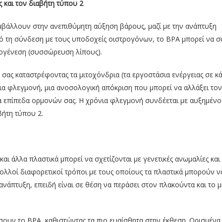
ς και τον διαβήτη τύπου 2
μβάλλουν στην ανεπιθύμητη αύξηση βάρους, μαζί με την ανάπτυξη
πό τη σύνδεση με τους υποδοχείς οιστρογόνων, το BPA μπορεί να σ
ογένεση (συσσώρευση λίπους).
σας καταστρέφοντας τα μιτοχόνδρια (τα εργοστάσια ενέργειας σε κ
νια φλεγμονή, μια ανοσολογική απόκριση που μπορεί να αλλάξει το
 τα επίπεδα ορμονών σας. Η χρόνια φλεγμονή συνδέεται με αυξημένο
βήτη τύπου 2.
και άλλα πλαστικά μπορεί να σχετίζονται με γενετικές ανωμαλίες και
πολλοί διαφορετικοί τρόποι με τους οποίους τα πλαστικά μπορούν ν
ανάπτυξη, επειδή είναι σε θέση να περάσει στον πλακούντα και το μ
υν το BPA, καθιστώντας τα πιο ευαίσθητα στην έκθεση. Ορισμένα 