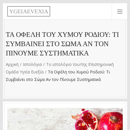
Παράκαμψη προς το κυρίως περιεχόμενο
Y
G
E
I
A
E
V
E
X
I
A
ΤΑ ΟΦΈΛΗ ΤΟΥ ΧΥΜΟΎ ΡΟΔΙΟΎ: ΤΙ
ΣΥΜΒΑΊΝΕΙ ΣΤΟ ΣΏΜΑ ΑΝ ΤΟΝ
ΠΊΝΟΥΜΕ ΣΥΣΤΗΜΑΤΙΚΆ
Αρχική
Ιστολόγια
Το ιστολόγιο του/της Επιστημονική
Ομάδα Υγεία Ευεξία
Τα Οφέλη του Χυμού Ροδιού: Τι
Συμβαίνει στο Σώμα Αν τον Πίνουμε Συστηματικά