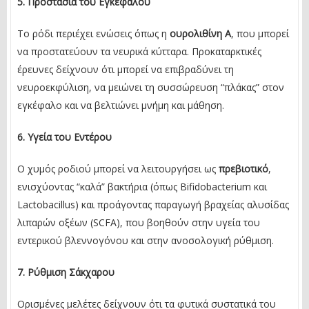
5. Προστασία του Εγκεφάλου
Το ρόδι περιέχει ενώσεις όπως η
ουρολιθίνη Α
, που μπορεί
να προστατεύουν τα νευρικά κύτταρα. Προκαταρκτικές
έρευνες δείχνουν ότι μπορεί να επιβραδύνει τη
νευροεκφύλιση, να μειώνει τη συσσώρευση “πλάκας” στον
εγκέφαλο και να βελτιώνει μνήμη και μάθηση.
6. Υγεία του Εντέρου
Ο χυμός ροδιού μπορεί να λειτουργήσει ως
πρεβιοτικό
,
ενισχύοντας “καλά” βακτήρια (όπως Bifidobacterium και
Lactobacillus) και προάγοντας παραγωγή βραχείας αλυσίδας
λιπαρών οξέων (SCFA), που βοηθούν στην υγεία του
εντερικού βλεννογόνου και στην ανοσολογική ρύθμιση.
7. Ρύθμιση Σάκχαρου
Ορισμένες μελέτες δείχνουν ότι τα φυτικά συστατικά του