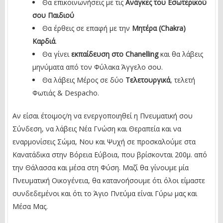
Θα επικοινωνήσεις με τις
Ανάγκες του Εσωτερικού
σου Παιδιού
Θα έρθεις σε επαφή με την
Μητέρα (
Chakra
)
Καρδιά
.
Θα γίνει
εκπαίδευση στο
Chanelling
και θα λάβεις
μηνύματα από τον Φύλακα Άγγελο σου.
Θα λάβεις Μέρος σε δύο
Τελετουργικά
, τελετή
Φωτιάς & Despacho.
Αν είσαι έτοιμος/η να ενεργοποιηθεί η Πνευματική σου
Σύνδεση, να λάβεις Νέα Γνώση και Θεραπεία και να
εναρμονίσεις Σώμα, Νου και Ψυχή σε προσκαλούμε στα
Κανατάδικα στην Βόρεια Εύβοια, που βρίσκονται 200μ. από
την Θάλασσα και μέσα στη Φύση. Μαζί θα γίνουμε μία
Πνευματική Οικογένεια, θα κατανοήσουμε ότι όλοι είμαστε
συνδεδεμένοι και ότι το Άγιο Πνεύμα είναι Γύρω μας και
Μέσα Μας.