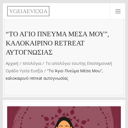
Παράκαμψη προς το κυρίως περιεχόμενο
Y
G
E
I
A
E
V
E
X
I
A
“ΤΟ ΆΓΙΟ ΠΝΕΎΜΑ MΈΣΑ MΟΥ”,
ΚΑΛΟΚΑΙΡΙΝΌ RETREAT
ΑΥΤΟΓΝΩΣΊΑΣ
Αρχική
Ιστολόγια
Το ιστολόγιο του/της Επιστημονική
Ομάδα Υγεία Ευεξία
“Το Άγιο Πνεύμα Mέσα Mου”,
καλοκαιρινό retreat αυτογνωσίας