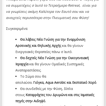
να συμμετέχεις σ΄ αυτό το Tετραήμερο Retreat, είναι για
να γνωρίσεις ακόμη Καλύτερα τον Εαυτό σου και να
ανοιχτείς περισσότερο στην Πνευματική σου Φύση!
Συγκεκριμένα:
Θα λάβεις Νέα Γνώση για την Εναρμόνιση
Αρσενικής και Θηλυκής Αρχής
και θα γίνουν
Ενεργειακές Θεραπείες πάνω σ΄ αυτό.
Θα δεχτείς Νέα Γνώση για την Οικογενειακή
Ιεραρχία
και θα γίνουν Ομαδικές Συστημικές
Αναπαραστάσεις.
Το Σώμα σου θα
απολαύσει
Γιόγκα,
Aqua
Aerobic
και Εκστατικό Χορό
.
Θα συνδεθείς με την Φύση, δίπλα
στους
Καταρράχτες του Δρυμώνα και στις Ιαματικές
πηγές στην Αιδηψό.