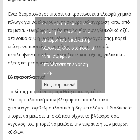
Ένας δερματολόγος μπορεί να προτείνει ένα ελαφρύ χημικό
πίλινγκ για να ελαφρύνει τη σκούρα μελάγχρωση κάτω από
Χρησιμοποιούμε cookies
τα μάτια. Συνήθως αυτά θα περιλαμβάνουν γλυκολικό οξύ,
για να βελτιώσουμε την
ρετινοϊκό οξύ ή υδροκινόνη. Ο δερματολόγος σας μπορεί
εμπειρία του επισκέπτη.
επίσης να προτείνει ένα πίλινγκ Jessner, το οποίο
Κάνοντας κλίκ στο κουμπί
περιλαμβάνει συνδυασμό σαλικυλικού οξέος, γαλακτικού
"Ναι, συμφωνώ!"
οξέος και ρεσορκινόλης.
αποδέχεστε την χρήση
αυτή.
Βλεφαροπλαστική
Το λίπος μπορεί να αφαιρεθεί χειρουργικά σε
βλεφαροπλαστική κάτω βλεφάρου από πλαστικό
χειρουργό, οφθαλμοπλαστικό ή δερματολόγο. Η διαδικασία
μπορεί να μειώσει τη σκιά που ρίχνει το βλέφαρό σας,
γεγονός που μπορεί να μειώσει την εμφάνιση των μαύρων
κύκλων.