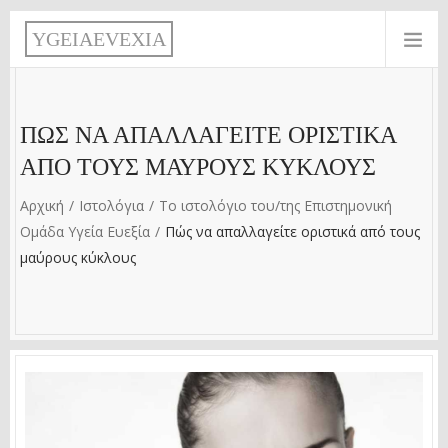
Παράκαμψη προς το κυρίως περιεχόμενο
Y
G
E
I
A
E
V
E
X
I
A
ΠΏΣ ΝΑ ΑΠΑΛΛΑΓΕΊΤΕ ΟΡΙΣΤΙΚΆ
ΑΠΌ ΤΟΥΣ ΜΑΎΡΟΥΣ ΚΎΚΛΟΥΣ
Αρχική
Ιστολόγια
Το ιστολόγιο του/της Επιστημονική
Ομάδα Υγεία Ευεξία
Πώς να απαλλαγείτε οριστικά από τους
μαύρους κύκλους