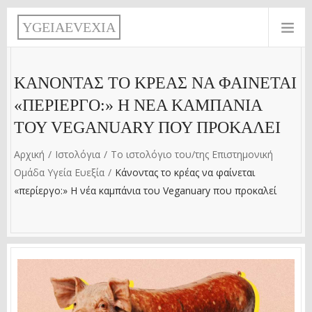
Παράκαμψη προς το κυρίως περιεχόμενο
Y
G
E
I
A
E
V
E
X
I
A
ΚΆΝΟΝΤΑΣ ΤΟ ΚΡΈΑΣ ΝΑ ΦΑΊΝΕΤΑΙ
«ΠΕΡΊΕΡΓΟ:» Η ΝΈΑ ΚΑΜΠΆΝΙΑ
ΤΟΥ VEGANUARY ΠΟΥ ΠΡΟΚΑΛΕΊ
Αρχική
Ιστολόγια
Το ιστολόγιο του/της Επιστημονική
Ομάδα Υγεία Ευεξία
Κάνοντας το κρέας να φαίνεται
«περίεργο:» Η νέα καμπάνια του Veganuary που προκαλεί