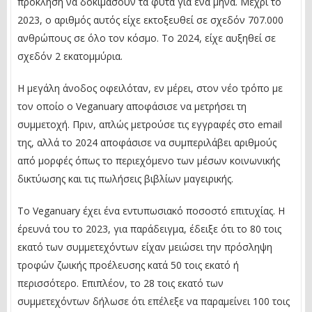
πρόκληση να δοκιμάσουν τα φυτά για ένα μήνα. Μέχρι το
2023, ο αριθμός αυτός είχε εκτοξευθεί σε σχεδόν 707.000
ανθρώπους σε όλο τον κόσμο. Το 2024, είχε αυξηθεί σε
σχεδόν 2 εκατομμύρια.
Η μεγάλη άνοδος οφειλόταν, εν μέρει, στον νέο τρόπο με
τον οποίο ο Veganuary αποφάσισε να μετρήσει τη
συμμετοχή. Πριν, απλώς μετρούσε τις εγγραφές στο email
της, αλλά το 2024 αποφάσισε να συμπεριλάβει αριθμούς
από μορφές όπως το περιεχόμενο των μέσων κοινωνικής
δικτύωσης και τις πωλήσεις βιβλίων μαγειρικής.
Το Veganuary έχει ένα εντυπωσιακό ποσοστό επιτυχίας. Η
έρευνά του το 2023, για παράδειγμα, έδειξε ότι το 80 τοις
εκατό των συμμετεχόντων είχαν μειώσει την πρόσληψη
τροφών ζωικής προέλευσης κατά 50 τοις εκατό ή
περισσότερο. Επιπλέον, το 28 τοις εκατό των
συμμετεχόντων δήλωσε ότι επέλεξε να παραμείνει 100 τοις