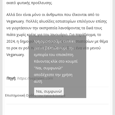
εκατό φυτικής προέλευσης.
Αλλά δεν είναι μόνο οι άνθρωποι που έλκονται από το
Veganuary. Πολλές αλυσίδες εστιατορίων επιλέγουν επίσης
να γιορτάσουν την εκστρατεία λανσάροντας τα δικά τους
πιάτα χωρίς κρέας για τον Ιανουάριο. Για παράδειγμα, το
Χρησιμοποιούμε cookies
2024, η δημοφιλής παγκόσμια αλυσίδα εστιατορίων με θέμα
για να βελτιώσουμε την
το ροκ εν ρολ Hard Rock Cafe πρόσθεσε ένα νέο μενού
εμπειρία του επισκέπτη.
Veganuary.
Κάνοντας κλίκ στο κουμπί
"Ναι, συμφωνώ!"
αποδέχεστε την χρήση
Πηγή:
https://vegnews.com
αυτή.
Επιστημονική Ομάδα του Υγεία & Ευεξία