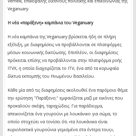
Vernelli, επικεφαλής διεθνούς πολιτικής και επικοινωνίας της
Veganuary.
Η νέα «παράξενη» καμπάνια του Veganuary
Η νέα καμπάνια της Veganuary βρίσκεται ήδη σε πλήρη
εξέλιξη, με διαφημίσεις να προβάλλονται σε πλατφόρμες
μέσων κοινωνικής δικτύωσης. Επιπλέον, οι διαφημίσεις
πρόκειται επίσης να προβάλλονται στην πλατφόρμα ροής
ITVX, η οποία διαχειρίζεται το ITV, ένα από τα κορυφαία
δίκτυα εκπομπής του Ηνωμένου Βασιλείου.
Κάθε μία από τις διαφημίσεις ακολουθεί ένα παρόμοιο θέμα:
την ερώτηση "Παράξενο;" εμφανίζεται μαζί με εικόνες που
προκαλούν σκέψη, ταραχώδεις. Για παράδειγμα,
απεικονίζεται ένα γουρούνι με λουκάνικο για σώμα, το
οποίο στοχεύει να τονίσει ότι «τα λουκάνικα είναι
κυριολεκτικά γουρούνια γεμισμένα στα έντερα τους»,