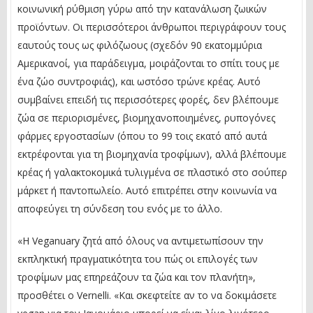
κοινωνική ρύθμιση γύρω από την κατανάλωση ζωικών
προϊόντων. Οι περισσότεροι άνθρωποι περιγράφουν τους
εαυτούς τους ως φιλόζωους (σχεδόν 90 εκατομμύρια
Αμερικανοί, για παράδειγμα, μοιράζονται το σπίτι τους με
ένα ζώο συντροφιάς), και ωστόσο τρώνε κρέας. Αυτό
συμβαίνει επειδή τις περισσότερες φορές, δεν βλέπουμε
ζώα σε περιορισμένες, βιομηχανοποιημένες, ρυπογόνες
φάρμες εργοστασίων (όπου το 99 τοις εκατό από αυτά
εκτρέφονται για τη βιομηχανία τροφίμων), αλλά βλέπουμε
κρέας ή γαλακτοκομικά τυλιγμένα σε πλαστικό στο σούπερ
μάρκετ ή παντοπωλείο. Αυτό επιτρέπει στην κοινωνία να
αποφεύγει τη σύνδεση του ενός με το άλλο.
«Η Veganuary ζητά από όλους να αντιμετωπίσουν την
εκπληκτική πραγματικότητα του πώς οι επιλογές των
τροφίμων μας επηρεάζουν τα ζώα και τον πλανήτη»,
προσθέτει ο Vernelli. «Και σκεφτείτε αν το να δοκιμάσετε