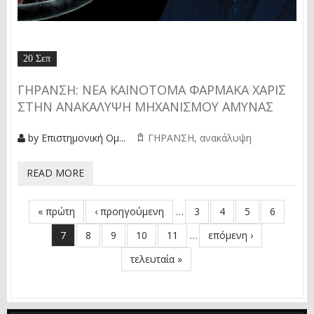
20 Σεπ
ΓΉΡΑΝΣΗ: ΝΈΑ ΚΑΙΝΟΤΌΜΑ ΦΆΡΜΑΚΑ ΧΆΡΙΣ
ΣΤΗΝ ΑΝΑΚΆΛΥΨΗ ΜΗΧΑΝΙΣΜΟΎ ΆΜΥΝΑΣ
by
Επιστημονική Ομ...
ΓΗΡΑΝΣΗ
ανακάλυψη
READ MORE
« πρώτη
‹ προηγούμενη
…
3
4
5
6
ΣΕΛΊΔΕΣ
7
8
9
10
11
…
επόμενη ›
τελευταία »