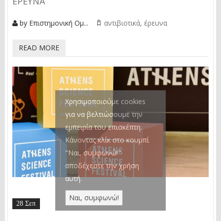
ΕΡΕΥΝΑ
by
Επιστημονική Ομ...
αντιβιοτικά
έρευνα
READ MORE
Χρησιμοποιούμε cookies
για να βελτιώσουμε την
εμπειρία του επισκέπτη.
Κάνοντας κλίκ στο κουμπί
"Ναι, συμφωνώ!"
αποδέχεστε την χρήση
αυτή.
28 Σεπ