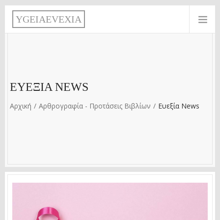
Παράκαμψη προς το κυρίως περιεχόμενο
Y
G
E
I
A
E
V
E
X
I
A
ΕΥΕΞΊΑ NEWS
Αρχική
Αρθρογραφία - Προτάσεις Βιβλίων
Ευεξία News